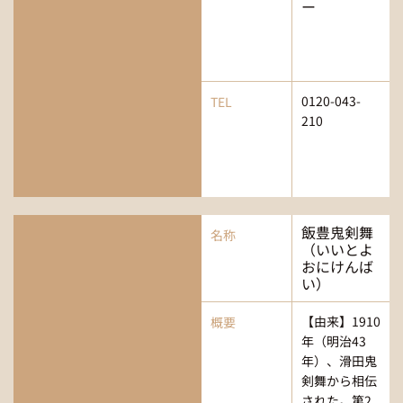
ー
0120-043-
TEL
210
飯豊鬼剣舞
名称
（いいとよ
おにけんば
い）
【由来】1910
概要
年（明治43
年）、滑田鬼
剣舞から相伝
された。第2