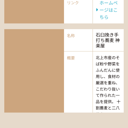
ホームペ
リンク
ージはこ
ちら
石臼挽き手
名称
打ち蕎麦 神
楽屋
北上市産のそ
概要
ば粉や野菜を
ふんだんに使
用し、食材の
厳選を重ね、
こだわり抜い
て作られた一
品を提供。 十
割蕎麦と二八
蕎麦の二...
0197-72-
TEL