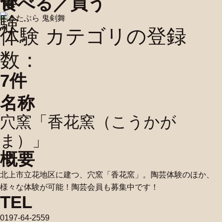
体
食べる／買う
験
体験 カテゴリの登録
数：
7
件
名称
穴窯「香花窯（こうかが
ま）」
概要
北上市立花地区に建つ、穴窯「香花窯」。陶芸体験のほか、
様々な体験が可能！陶芸会員も募集中です！
TEL
0197-64-2559