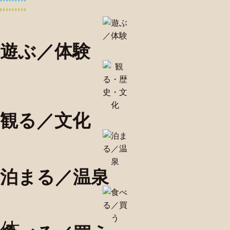
遊ぶ／体験
観る／文化
泊まる／温泉