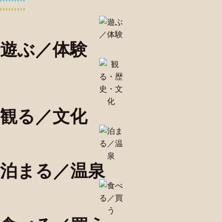
遊ぶ／体験
観る／文化
泊まる／温泉