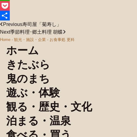
Line
Pocket
Previous
寿司屋「菊寿し」
共
Next
季節料理･郷土料理 胡蝶
有
Home
-
観光・施設・企業
-
お食事処 更科
ホーム
きたぶら
鬼のまち
遊ぶ・体験
観る・歴史・文化
泊まる・温泉
食べる・買う