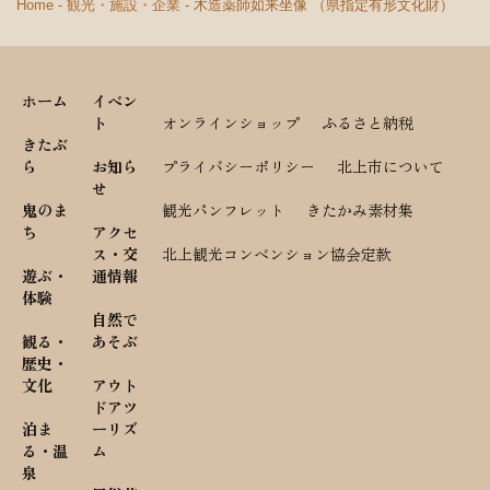
Home
-
観光・施設・企業
-
木造薬師如来坐像 （県指定有形文化財）
ホーム
イベン
ト
オンラインショップ
ふるさと納税
きたぶ
ら
お知ら
プライバシーポリシー
北上市について
せ
鬼のま
観光パンフレット
きたかみ素材集
ち
アクセ
ス・交
北上観光コンベンション協会定款
遊ぶ・
通情報
体験
自然で
観る・
あそぶ
歴史・
文化
アウト
ドアツ
泊ま
ーリズ
る・温
ム
泉