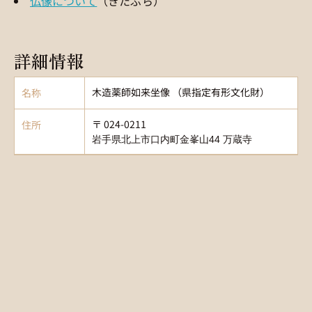
仏像について
（きたぶら）
詳細情報
木造薬師如来坐像 （県指定有形文化財）
名称
〒 024-0211
住所
岩手県北上市口内町金峯山44 万蔵寺