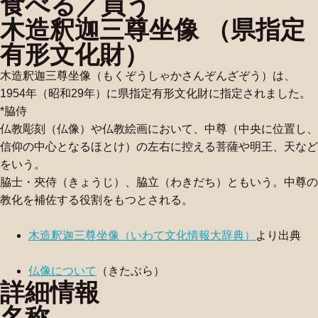
食べる／買う
木造釈迦三尊坐像 （県指定
有形文化財）
木造釈迦三尊坐像（もくぞうしゃかさんぞんざぞう）は、
1954年（昭和29年）に県指定有形文化財に指定されました。
*脇侍
仏教彫刻（仏像）や仏教絵画において、中尊（中央に位置し、
信仰の中心となるほとけ）の左右に控える菩薩や明王、天など
をいう。
脇士・夾侍（きょうじ）、脇立（わきだち）ともいう。中尊の
教化を補佐する役割をもつとされる。
木造釈迦三尊坐像（いわて文化情報大辞典）
より出典
仏像について
（きたぶら）
詳細情報
名称