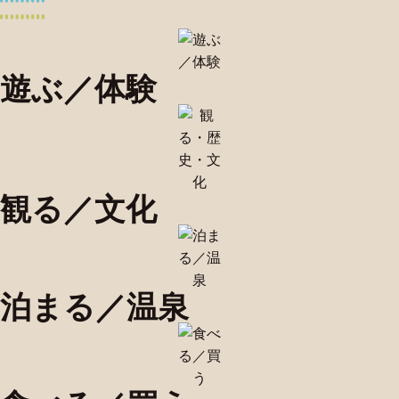
遊ぶ／体験
観る／文化
泊まる／温泉