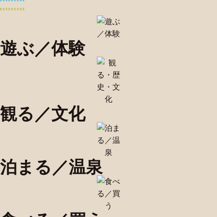
遊ぶ／体験
観る／文化
泊まる／温泉