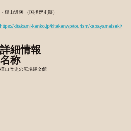
・樺山遺跡 （国指定史跡）
https://kitakami-kanko.jp/kitakanwp/tourism/kabayamaiseki/
詳細情報
名称
樺山歴史の広場縄文館