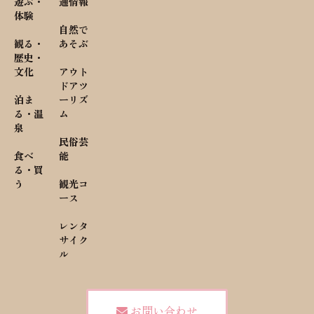
遊ぶ・
通情報
体験
自然で
観る・
あそぶ
歴史・
文化
アウト
ドアツ
泊ま
ーリズ
る・温
ム
泉
民俗芸
食べ
能
る・買
う
観光コ
ース
レンタ
サイク
ル
お問い合わせ