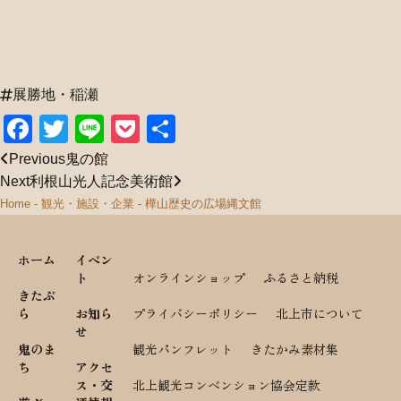
展勝地・稲瀬
Facebook
Twitter
Line
Pocket
共
有
Previous
鬼の館
Next
利根山光人記念美術館
Home
-
観光・施設・企業
-
樺山歴史の広場縄文館
ホーム
イベン
ト
オンラインショップ
ふるさと納税
きたぶ
ら
お知ら
プライバシーポリシー
北上市について
せ
鬼のま
観光パンフレット
きたかみ素材集
ち
アクセ
ス・交
北上観光コンベンション協会定款