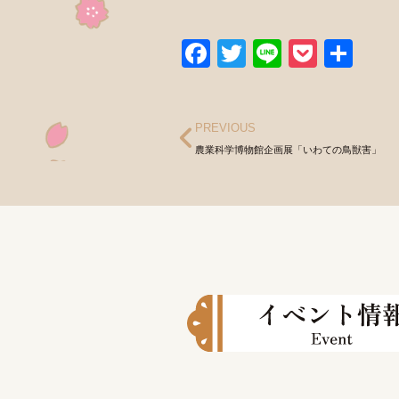
Facebook
Twitter
Line
Pocke
共
有
PREVIOUS
農業科学博物館企画展「いわての鳥獣害」