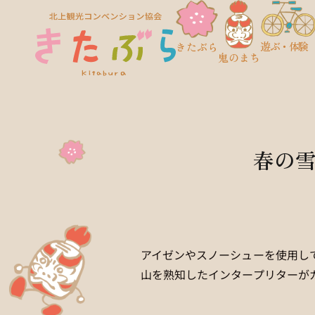
遊ぶ・体験
きたぶら
鬼のまち
春の
アイゼンやスノーシューを使用し
山を熟知したインタープリターが