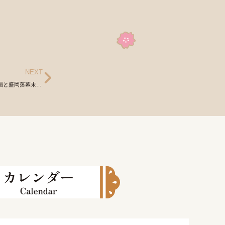
NEXT
特別展『見よ！南部武士の矜持-漫画「壬生義士伝」複製原画と盛岡藩幕末刀剣-』