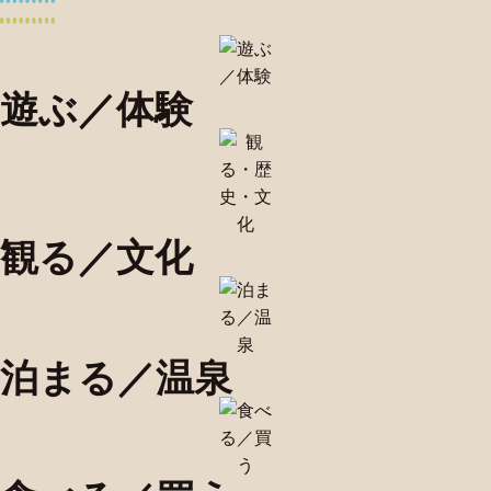
遊ぶ／体験
観る／文化
泊まる／温泉