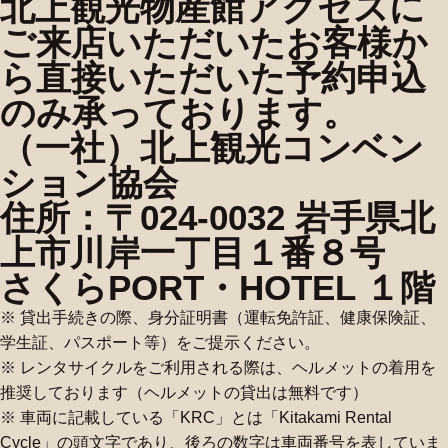
北上観光物産館アクセスに
ご来店いただいたお客様か
ら直接いただいた予約申込
のみ承っております。
（一社）北上観光コンベン
ション協会
住所：〒024-0032 岩手県北
上市川岸一丁目１番８号
さくらPORT・HOTEL １階
※ 貸出手続きの際、身分証明書（運転免許証、健康保険証、
学生証、パスポート等）をご提示ください。
※ レンタサイクルをご利用される際は、ヘルメットの着用を
推奨しております（ヘルメットの貸出は無料です）
※ 車両に記載している「
KRC
」とは「
Kitakami Rental
Cycle
」の頭文字であり、後ろの数字は車両番号を表していま