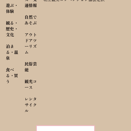
遊ぶ・
通情報
体験
自然で
観る・
あそぶ
歴史・
文化
アウト
ドアツ
泊ま
ーリズ
る・温
ム
泉
民俗芸
食べ
能
る・買
う
観光コ
ース
レンタ
サイク
ル