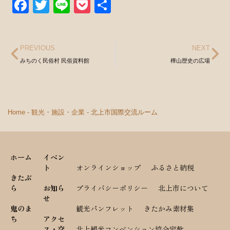
Facebook
Twitter
Line
Pocket
共
有
PREVIOUS
NEXT
みちのく民俗村 民俗資料館
樺山歴史の広場
Home
-
観光・施設・企業
-
北上市国際交流ルーム
ホーム
イベン
ト
オンラインショップ
ふるさと納税
きたぶ
ら
お知ら
プライバシーポリシー
北上市について
せ
鬼のま
観光パンフレット
きたかみ素材集
ち
アクセ
ス・交
北上観光コンベンション協会定款