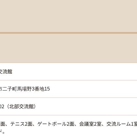
交流館
市二子町馬場野3番地15
-6002（北部交流館）
2面、テニス2面、ゲートボール2面、会議室2室、交流ルーム1
ド。