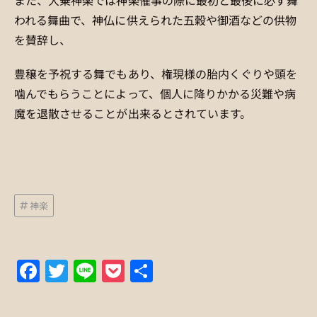
また、大乗神楽では神楽催事の際に最初と最後に必ず舞
われる舞曲で、神仏に供えられた五穀や御酒などの供物
を賛辞し、
豊穣を予祝する舞でもあり、権現様の胎内くぐりや頭を
噛んでもらうことによって、個人に降りかかる災難や病
魔を退散させることが出来るとされています。
神楽
Facebook
Twitter
Line
Pocket
共
有