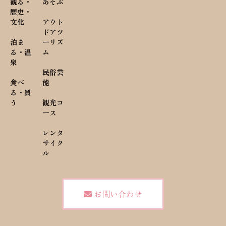
観る・
あそぶ
歴史・
文化
アウト
ドアツ
泊ま
ーリズ
る・温
ム
泉
民俗芸
食べ
能
る・買
う
観光コ
ース
レンタ
サイク
ル
お問い合わせ