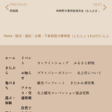
PREVIOUS
NEXT
田植踊
村崎野大乗神楽保存会（むらさきのだいじょうかぐらほぞんかい）
Home
-
観光・施設・企業
-
下条和賀大乗神楽（したじょうわがだいじょ
ホーム
イベン
ト
オンラインショップ
ふるさと納税
きたぶ
ら
お知ら
プライバシーポリシー
北上市について
せ
鬼のま
観光パンフレット
きたかみ素材集
ち
アクセ
ス・交
北上観光コンベンション協会定款
遊ぶ・
通情報
体験
自然で