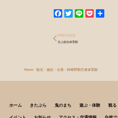
Facebook
Twitter
Line
Pocke
共
有
PREVIOUS
北上総合体育館
Home
-
観光・施設・企業
-
村崎野勤労者体育館
ホーム
きたぶら
鬼のまち
遊ぶ・体験
観る
イベント
お知らせ
アクセス・交通情報
自然で