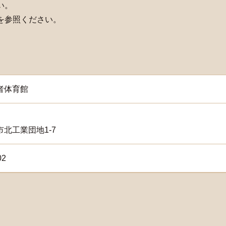
い。
を参照ください。
者体育館
4
北工業団地1-7
02