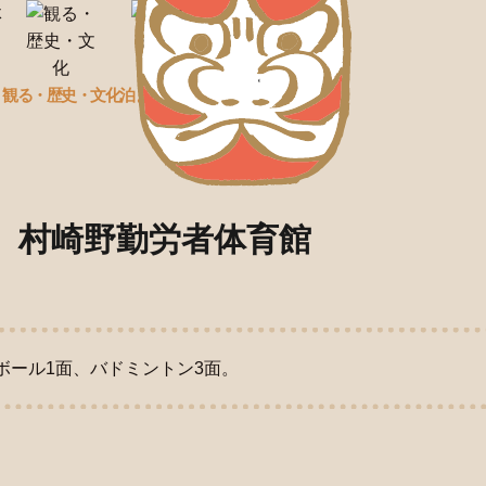
観る
・歴史
・文化
泊まる・温泉
食べる・買う
村崎野勤労者体育館
ボール1面、バドミントン3面。