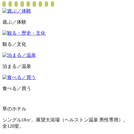
遊ぶ／体験
観る／文化
泊まる／温泉
食べる／買う
草のホテル
シングル18㎡。展望大浴場（ヘルストン温泉 男性専用）。
全120室。