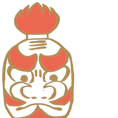
コ
ン
テ
ン
ツ
に
ス
キ
ッ
プ