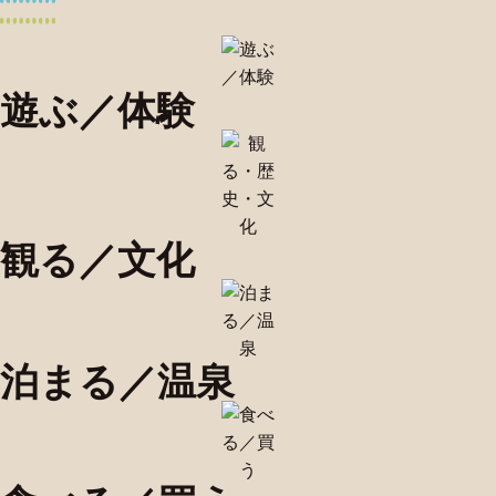
遊ぶ／体験
観る／文化
泊まる／温泉