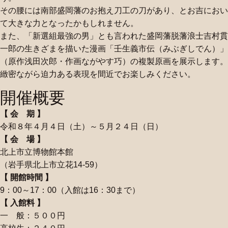
その腰には南部盛岡藩のお抱え刀工の刀があり、とお吉におい
て大きな力となったかもしれません。
また、「新選組最強の男」とも言われた盛岡藩脱藩浪士吉村貫
一郎の生きざまを描いた漫画「壬生義市伝（みぶぎしでん）」
（原作浅田次郎・作画ながやす巧）の複製原画を展示します。
緻密ながら迫力ある表現を間近でお楽しみください。
開催概要
【 会 期 】
令和８年４月４日（土）～５月２４日（日）
【 会 場 】
北上市立博物館本館
（岩手県北上市立花14-59）
【 開館時間 】
9：00～17：00（入館は16：30まで）
【 入館料 】
一 般：５００円