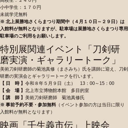
高校生：２４０円
小中学生：１７０円
未就学児無料
※ 北上展勝地さくらまつり期間中（４月１０日～２９日）は
入館料が無料となりますが、駐車場は展勝地さくらまつり専用
駐車場のご利用をお願いします。
特別展関連イベント「刀剣研
磨実演・ギャラリートーク」
美術刀剣研磨師の菊池真修（まさみち）氏を講師に迎え、刀剣
研磨の実演会とギャラリートークを行います。
【 日 時 】
令和８年５月９日（土） 13：00～15：00
【 会 場 】
北上市立博物館本館 多目的室
【 講 師 】
美術刀剣研磨師 菊池真修氏
※ 事前予約不要・参加無料
（イベント参加の方は当日に限り
入館料が無料となります）
映画「壬生義市伝」上映会