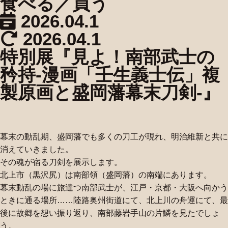
食べる／買う
2026.04.1
2026.04.1
特別展『見よ！南部武士の
矜持-漫画「壬生義士伝」複
製原画と盛岡藩幕末刀剣-』
幕末の動乱期、盛岡藩でも多くの刀工が現れ、明治維新と共に
消えていきました。
その魂が宿る刀剣を展示します。
北上市（黒沢尻）は南部領（盛岡藩）の南端にあります。
幕末動乱の場に旅達つ南部武士が、江戸・京都・大阪へ向かう
ときに通る場所……陸路奥州街道にて、北上川の舟運にて、最
後に故郷を想い振り返り、南部藤岩手山の片鱗を見たでしょ
う。