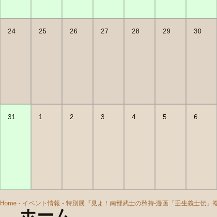
24
25
26
27
28
29
30
31
1
2
3
4
5
6
Home
-
イベント情報
-
特別展『見よ！南部武士の矜持-漫画「壬生義士伝」
ホーム