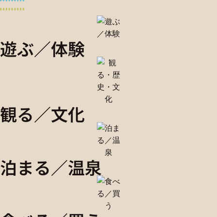
遊ぶ／体験
観る／文化
泊まる／温泉