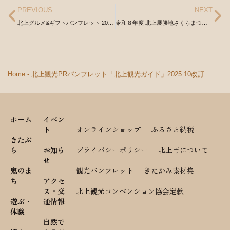
PREVIOUS
NEXT
北上グルメ&ギフトパンフレット 2025.3改訂
令和８年度 北上展勝地さくらまつり イベント・交通規制・シャトルバスに関するチラシ
Home
-
北上観光PRパンフレット「北上観光ガイド」2025.10改訂
ホーム
イベン
ト
オンラインショップ
ふるさと納税
きたぶ
ら
お知ら
プライバシーポリシー
北上市について
せ
鬼のま
観光パンフレット
きたかみ素材集
ち
アクセ
ス・交
北上観光コンベンション協会定款
遊ぶ・
通情報
体験
自然で