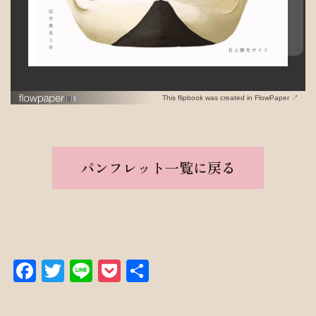
This flipbook was created in FlowPaper ↗
パンフレット一覧に戻る
Facebook
Twitter
Line
Pocket
共
有