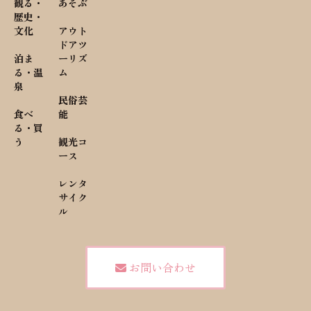
観る・
あそぶ
歴史・
文化
アウト
ドアツ
泊ま
ーリズ
る・温
ム
泉
民俗芸
食べ
能
る・買
う
観光コ
ース
レンタ
サイク
ル
お問い合わせ