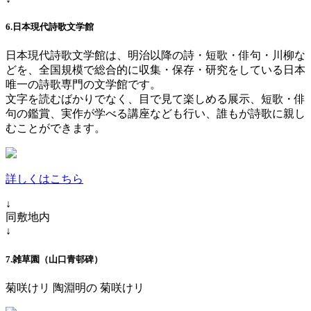
6.日本現代詩歌文学館
日本現代詩歌文学館は、明治以降の詩・短歌・俳句・川柳な
どを、全国規模で総合的に収集・保存・研究をしている日本
唯一の詩歌専門の文学館です。
文字を読むばかりでなく、目で見て楽しめる展示、短歌・俳
句の鑑賞、実作が学べる講座なども行い、誰もが詩歌に親し
むことができます。
詳しくはこちら
↓
同敷地内
↓
7.雑草園（山口青邨碑）
菊咲けリ 陶淵明の 菊咲けリ