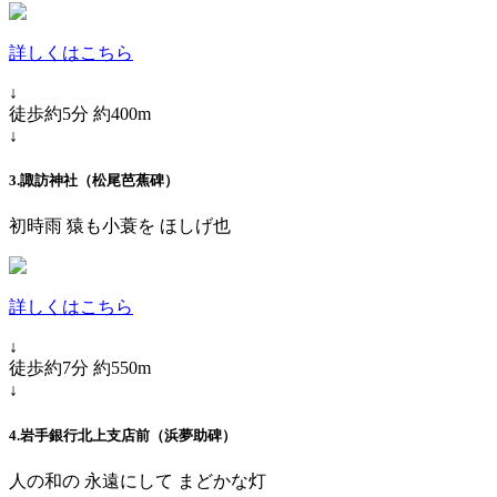
詳しくはこちら
↓
徒歩約5分 約400m
↓
3.諏訪神社（松尾芭蕉碑）
初時雨 猿も小蓑を ほしげ也
詳しくはこちら
↓
徒歩約7分 約550m
↓
4.岩手銀行北上支店前（浜夢助碑）
人の和の 永遠にして まどかな灯