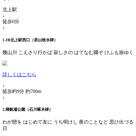
北上駅
↓
徒歩0分
↓
1.JR北上駅西口（若山牧水碑）
幾山川 こえさり行かば 寂しさの はてなむ國ぞ けふも旅ゆく
詳しくはこちら
↓
徒歩約9分 約700m
↓
2.帰帆場公園（石川啄木碑）
わが戀を はじめて友に うち明けし 夜のことなど 思ひ出づる
日