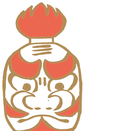
コ
ン
テ
ン
ツ
に
ス
キ
ッ
プ