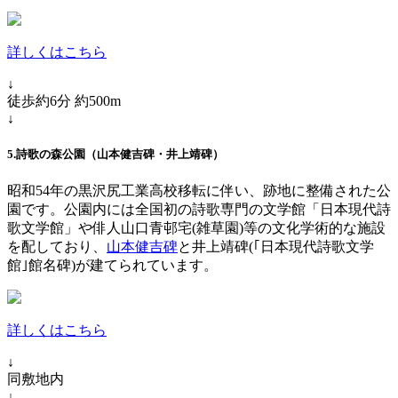
詳しくはこちら
↓
徒歩約6分 約500m
↓
5.詩歌の森公園（山本健吉碑・井上靖碑）
昭和54年の黒沢尻工業高校移転に伴い、跡地に整備された公
園です。公園内には全国初の詩歌専門の文学館「日本現代詩
歌文学館」や俳人山口青邨宅(雑草園)等の文化学術的な施設
を配しており、
山本健吉碑
と井上靖碑(｢日本現代詩歌文学
館｣館名碑)が建てられています。
詳しくはこちら
↓
同敷地内
↓