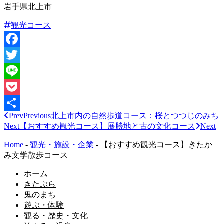
岩手県北上市
観光コース
Facebook
Twitter
Line
Pocket
Prev
Previous
北上市内の自然歩道コース：桜とつつじのみち
共
Next
【おすすめ観光コース】展勝地と古の文化コース
Next
有
Home
-
観光・施設・企業
-
【おすすめ観光コース】きたか
み文学散歩コース
ホーム
きたぶら
鬼のまち
遊ぶ・体験
観る・歴史・文化