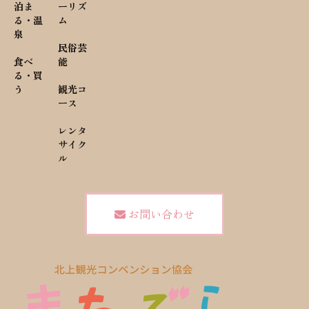
泊ま
ーリズ
る・温
ム
泉
民俗芸
食べ
能
る・買
う
観光コ
ース
レンタ
サイク
ル
お問い合わせ