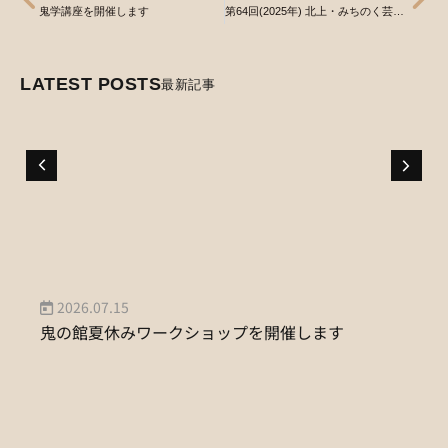
鬼学講座を開催します
第64回(2025年) 北上・みちのく芸能まつりポスターデザインコンテスト作品大募集！
LATEST POSTS
最新記事
2026.07.15
鬼の館夏休みワークショップを開催します
夏