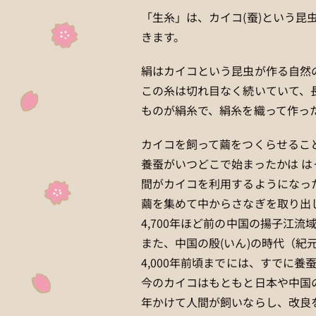
「生糸」は、カイコ(蚕)という
きます。
絹はカイコという昆虫が作る自然
この糸は切れ目なく続いていて、長
ものが絹糸で、絹糸を織って作っ
カイコを飼って繭をつくらせるこ
養蚕がいつどこで始まったかは 
間がカイコを利用するようになっ
繭を集めて中からさなぎを取り出
4,700年ほど前の中国の揚子江
また、中国の殷(いん)の時代（紀
4,000年前頃までには、すでに
今のカイコはもともと日本や中国
年かけて人間が飼いならし、改良