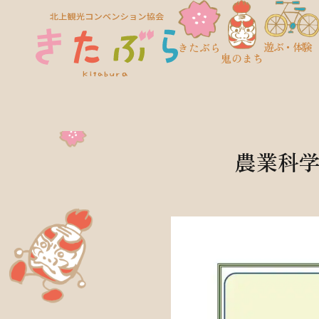
遊ぶ・体験
きたぶら
鬼のまち
農業科