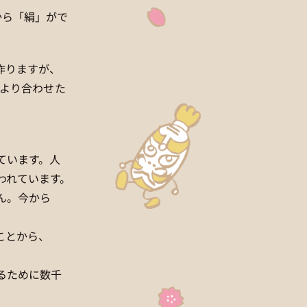
から「絹」がで
作りますが、
をより合わせた
ています。人
われています。
ん。今から
ことから、
るために数千