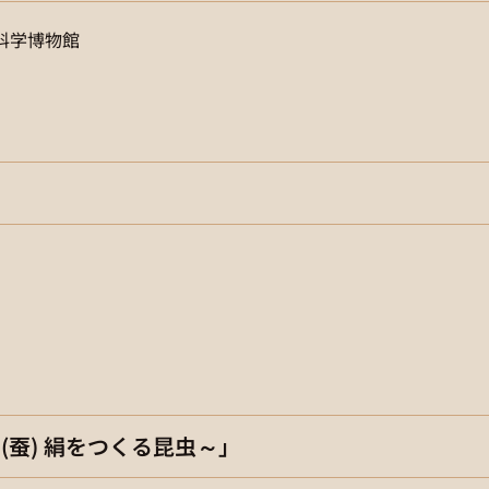
科学博物館
(蚕) 絹をつくる昆虫～」