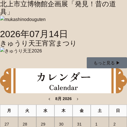
北上市立博物館企画展「発見！昔の道
具」
2026年07月14日
きゅうり天王宵宮まつり
もっと見る ▶︎
8月 2026
月
火
水
木
金
土
日
27
28
29
30
31
1
2