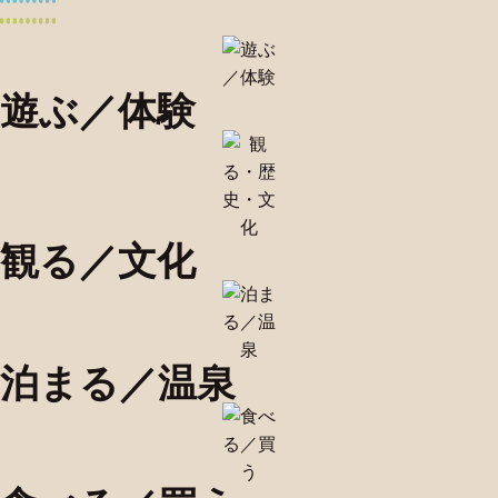
遊ぶ／体験
観る／文化
泊まる／温泉